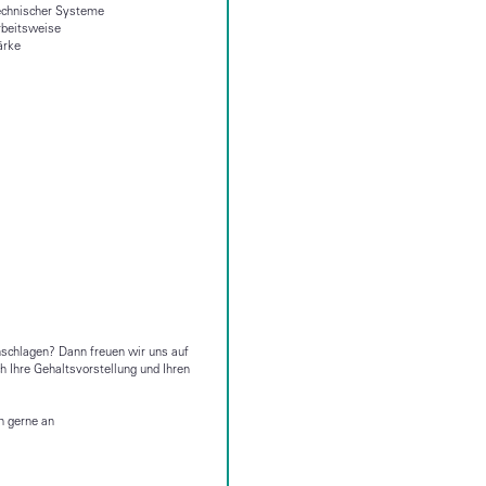
technischer Systeme
Arbeitsweise
ärke
nschlagen? Dann freuen wir uns auf
h Ihre Gehaltsvorstellung und Ihren
h gerne an