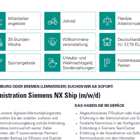
MBURG ODER BREMEN (LEMWERDER) SUCHEN WIR AB SOFORT:
inistration Siemens NX Ship (m/w/d)
DAS HABEN SIE IM GEPÄCK
il unserer digitalen Wertschöpfungskette
Abgeschlossenes IT-Studium oder Ausb
stellen Sie den stabilen, sicheren und
Erfahrung in der Administration von
 Konstruktionsumgebung und die Anbindung
Fundierte Kenntnisse in der Konfigura
diese kontinuierlich weiter. Dabei
Einbindung in Siemens TeamCenter
ichen, der IT sowie externen Partnern
Erfahrung in der Koordination von Sof
nden Beitrag zur Effizienz und Qualität
Kommunikation mit dem Hersteller