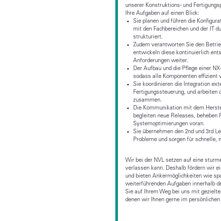
unserer Konstruktions- und Fertigungs
Ihre Aufgaben auf einen Blick:
Sie planen und führen die Konfigu
mit den Fachbereichen und der IT 
strukturiert.
Zudem verantworten Sie den Betri
entwickeln diese kontinuierlich ent
Anforderungen weiter.
Der Aufbau und die Pflege einer NX-
sodass alle Komponenten effizient v
Sie koordinieren die Integration ex
Fertigungssteuerung, und arbeiten 
zusammen.
Die Kommunikation mit dem Herstel
begleiten neue Releases, beheben F
Systemoptimierungen voran.
Sie übernehmen den 2nd und 3rd Leve
Probleme und sorgen für schnelle, 
Wir bei der NVL setzen auf eine sturme
verlassen kann. Deshalb fördern wir ei
und bieten Ankermöglichkeiten wie s
weiterführenden Aufgaben innerhalb de
Sie auf Ihrem Weg bei uns mit geziel
denen wir Ihnen gerne im persönlichen