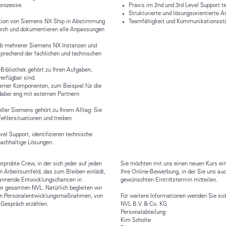
prozesse.
Praxis im 2nd und 3rd Level Support 
Strukturierte und lösungsorientierte 
ration von Siemens NX Ship in Abstimmung
Teamfähigkeit und Kommunikationsst
durch und dokumentieren alle Anpassungen
eb mehrerer Siemens NX Instanzen und
sprechend der fachlichen und technischen
Bibliothek gehört zu Ihren Aufgaben,
erfügbar sind.
terner Komponenten, zum Beispiel für die
dabei eng mit externen Partnern
ler Siemens gehört zu Ihrem Alltag: Sie
ehlersituationen und treiben
l Support, identifizieren technische
nachhaltige Lösungen.
rprobte Crew, in der sich jeder auf jeden
Sie möchten mit uns einen neuen Kurs ei
n Arbeitsumfeld, das zum Bleiben einlädt,
Ihre Online-Bewerbung, in der Sie uns auc
pannende Entwicklungschancen in
gewünschten Eintrittstermin mitteilen.
r gesamten NVL. Natürlich begleiten wir
ten Personalentwicklungsmaßnahmen, von
Für weitere Informationen wenden Sie sic
 Gespräch erzählen.
NVL B.V. & Co. KG
Personalabteilung
Kim Scholte