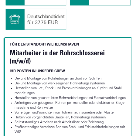
FÜR DEN STANDORT WILHELMSHAVEN
Mitarbeiter in der Rohrschlosserei
(m/w/d)
IHR POSTEN IN UNSERER CREW
De- und Mon­ta­ge von Rohr­lei­tun­gen an Bord von Schif­fen
De- und Mon­ta­ge von werks­ei­ge­nen Rohr­lei­tungs­sys­te­men
Her­stel­len von Löt-­, Steck-­ und Press­ver­bin­dun­gen an Kup­fer und Stahl­
rohr­lei­tun­gen
Her­stel­len von ge­schraub­ten Rohr­ver­bin­dun­gen und Flansch­ver­bin­dun­gen
An­fer­ti­gen von ge­bo­ge­nen Roh­ren per ma­nu­el­ler oder elek­tri­scher Bie­ge­
ma­schi­ne und Rohr­wal­ze
Vor­fer­ti­gen und Vor­rich­ten von Roh­ren nach Iso­met­rie oder Mus­ter
Hef­ten von vor­ge­rich­te­ten Bau­tei­len, Rohr­lei­tungs­sys­te­men
Selbstständiges Ar­bei­ten nach Ar­beits­lis­te oder Zeich­nung
Prüfbeständiges Ver­schwei­ßen von Stahl- und Edelstahlrohrleitungen mit
WIG