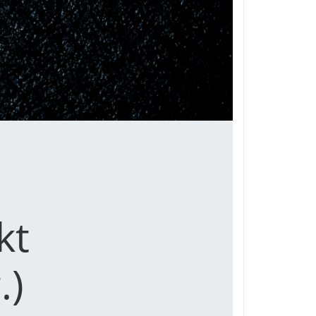
kt
.)