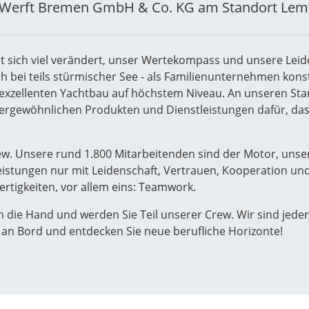
n Werft Bremen GmbH & Co. KG am Standort Le
t sich viel verändert, unser Wertekompass und unsere Leide
ch bei teils stürmischer See - als Familienunternehmen kon
r exzellenten Yachtbau auf höchstem Niveau. An unseren 
ergewöhnlichen Produkten und Dienstleistungen dafür, das
ew. Unsere rund 1.800 Mitarbeitenden sind der Motor, unser
leistungen nur mit Leidenschaft, Vertrauen, Kooperation un
ertigkeiten, vor allem eins: Teamwork.
n die Hand und werden Sie Teil unserer Crew. Wir sind jederz
 an Bord und entdecken Sie neue berufliche Horizonte!