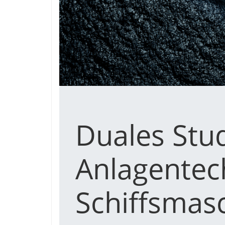
Duales Stu
Anlagentec
Schiffsmasc