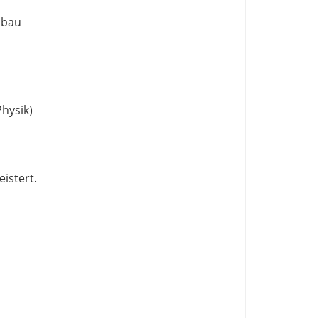
nbau
hysik)
istert.